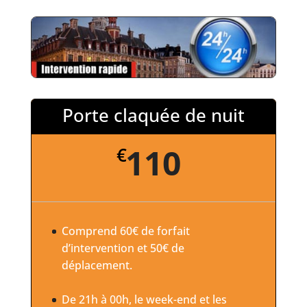
Porte claquée de nuit
110
€
Comprend 60€ de forfait
d’intervention et 50€ de
déplacement.
De 21h à 00h, le week-end et les