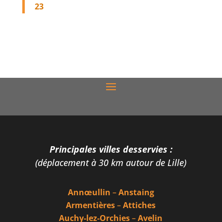
23
Principales villes desservies :
(déplacement à 30 km autour de Lille)
Annœullin
–
Anstaing
Armentières
–
Attiches
Auchy-lez-Orchies
–
Avelin