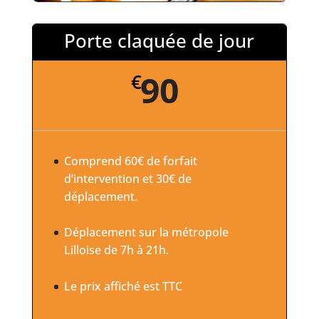
Porte claquée de jour
90
€
Comprend 60€ de forfait
d’intervention et 30€ de
déplacement.
Déplacement sur la métropole
Lilloise de 7h à 21h.
Le prix affiché est TTC