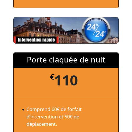
Porte claquée de nuit
110
€
Comprend 60€ de forfait
d’intervention et 50€ de
déplacement.