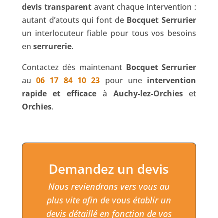
devis transparent
avant chaque intervention :
autant d’atouts qui font de
Bocquet Serrurier
un interlocuteur fiable pour tous vos besoins
en
serrurerie
.
Contactez dès maintenant
Bocquet Serrurier
au
06 17 84 10 23
pour une
intervention
rapide et efficace
à
Auchy-lez-Orchies
et
Orchies
.
Demandez un devis
Nous reviendrons vers vous au
plus vite afin de vous établir un
devis détaillé en fonction de vos